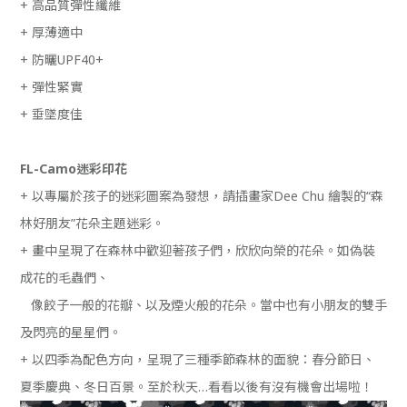
+ 高品質彈性纖維
+ 厚薄適中
+ 防曬UPF40+
+ 彈性緊實
+ 垂墜度佳
FL-Camo迷彩印花
+ 以專屬於孩子的迷彩圖案為發想，請插畫家Dee Chu 繪製的“森
林好朋友”花朵主題迷彩。
+ 畫中呈現了在森林中歡迎著孩子們，欣欣向榮的花朵。如偽裝
成花的毛蟲們、
像餃子一般的花瓣、以及煙火般的花朵。當中也有小朋友的雙手
及閃亮的星星們。
+ 以四季為配色方向，呈現了三種季節森林的面貌：春分節日、
夏季慶典、冬日百景。至於秋天…看看以後有沒有機會出場啦！