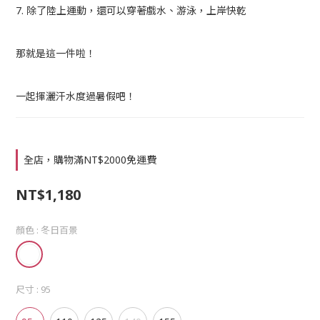
7. 除了陸上運動，還可以穿著戲水、游泳，上岸快乾
那就是這一件啦！
一起揮灑汗水度過暑假吧！
全店，購物滿NT$2000免運費
NT$1,180
顏色
: 冬日百景
尺寸
: 95