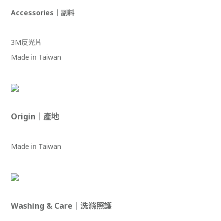
Accessories｜副料
3M反光片
Made in Taiwan
Origin｜產地
Made in Taiwan
Washing & Care｜洗滌照護