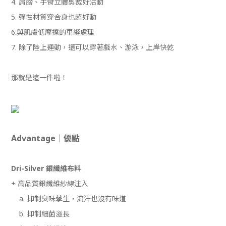
4. 肩膀、手臂立體剪裁好活動
5. 彈性材質穿合身也超好動
6.與肌膚低摩擦的車縫處理
7. 除了陸上運動，還可以穿著戲水、游泳，上岸快乾
那就是這一件啦！
Advantage｜優點
Dri-Silver 銀纖維布料
+ 高品質銀纖維紗線注入
a.
抑制臭味孳生，流汗也沒有味道
b.
抑制細菌滋長