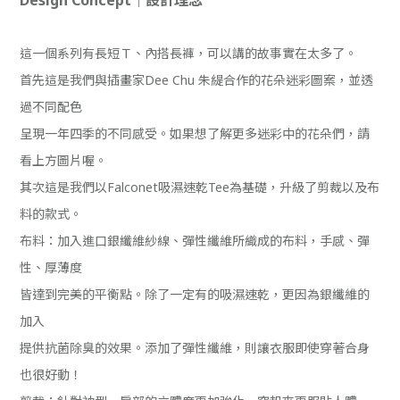
Design Concept｜設計理念
這一個系列有長短Ｔ、內搭長褲，可以講的故事實在太多了。
首先這是我們與插畫家Dee Chu 朱緹合作的花朵迷彩圖案，並透
過不同配色
呈現一年四季的不同感受。如果想了解更多迷彩中的花朵們，請
看上方圖片喔。
其次這是我們以Falconet吸濕速乾Tee為基礎，升級了剪裁以及布
料的款式。
布料：加入進口銀纖維紗線、彈性纖維所織成的布料，手感、彈
性、厚薄度
皆達到完美的平衡點。除了一定有的吸濕速乾，更因為銀纖維的
加入
提供抗菌除臭的效果。添加了彈性纖維，則讓衣服即使穿著合身
也很好動！