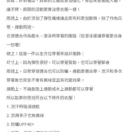
剪裁：針對袖型、肩部的立體度更加強化，穿起來更服貼人體，
讓手臂、肩膀的活動更像沒穿衣服一樣！
用途上，由於添加了彈性纖維讓此款布料更加緊緻，除了作為日
常、運動用途，
也很適合作為戲水、游泳時穿著的服裝（但游泳建議穿著更合身
一些喔）
總之！這是一件以全方位穿著來設計服飾：
尺寸上，因為彈性很好，可以穿著寬鬆，也可以穿著緊身
用途上，日常穿很適合也可以防曬，運動更適合穿，流汗和多次
穿著後也完全不會有異味並且有抗菌效果。
運動上，不論是陸上運動或水上運動都可以穿著
所以如果你想找符合以下條件的衣服：
1. 流汗時吸濕速乾
2. 流再多汗也無異味
3. 防曬UPF40+