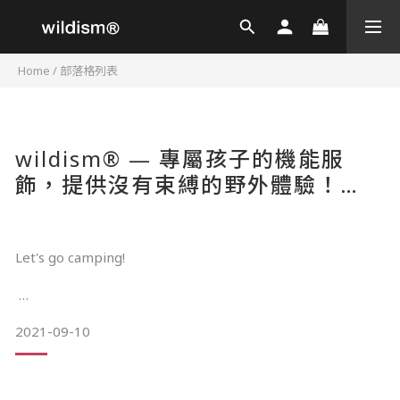
Home
/
部落格列表
wildism® — 專屬孩子的機能服
飾，提供沒有束縛的野外體驗！
（by KNOX ▲ LIVE WILD ）
Let's go camping!
2021-09-10
在疫情終於降溫後，我們約了朋友 Joe 和 Linda 一起到山上露
營，然後讓他們的一對小孩擔任 wildism® 的小小評測員。