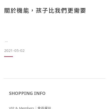
Joe 和 Linda 都很熱愛露營和戶外活動，孩子從小就跟著爸爸
關於機能，孩子比我們更需要
媽媽一起玩，所以我們非常期待他們穿上 wildism® 的模樣和
實際的感覺；而因為 Joe 和 Linda 也是戶外品牌的經營者，對
戶外產品和機能服飾非常了解，所以我們也很想知道，透過他
們身為家長和戶
2021-05-02
市面上孩童服飾的選擇茫茫多，但稍加留神觀察，會發現雖然
有著高低不一的價格，彼此間卻很相似。從大量重複的款式中
精挑細選，孩子真正需要的，這些服裝滿足了嗎？
是否，我們還有其他選擇，能多給孩子一些？
“所謂機能，是指能夠對應不同需求、應對不同環境的能力。
SHOPPING INFO
機能服裝，是透過剪裁、設計、布料選用，使其夾帶多重功
能，讓一件衣服能夠應付多種需求，面對多種環境變化。”
VIP & Members｜會員權益