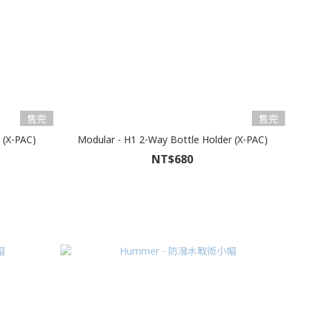
售完
售完
 (X-PAC)
Modular - H1 2-Way Bottle Holder (X-PAC)
NT$680