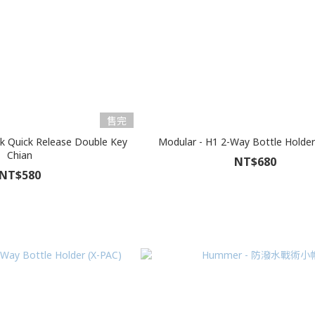
售完
ck Quick Release Double Key
Modular - H1 2-Way Bottle Holder
Chian
NT$680
NT$580