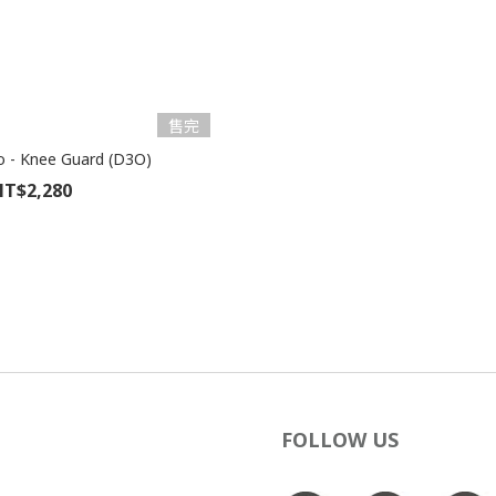
售完
o - Knee Guard (D3O)
T$2,280
FOLLOW US